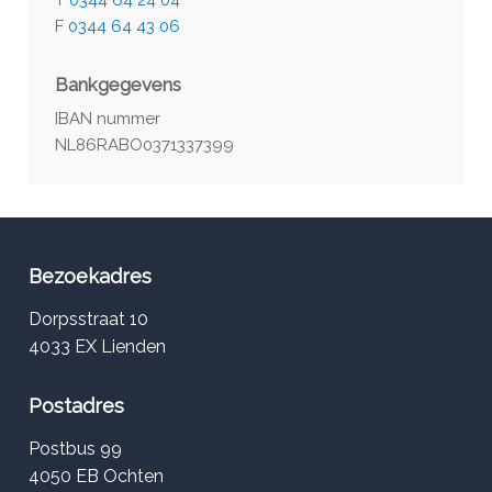
F
0344 64 43 06
Bankgegevens
IBAN nummer
NL86RABO0371337399
Bezoekadres
Dorpsstraat 10
4033 EX Lienden
Postadres
Postbus 99
4050 EB Ochten