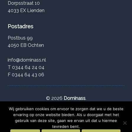
Dorpsstraat 10
4033 EX Lienden
Postadres
Postbus 99
4050 EB Ochten
info@dominass.nl
T 0344 64 24 04
F 0344 64 43 06
©
2026
Dominass
.
Wij gebruiken cookies om ervoor te zorgen dat we u de beste
Privacy
|
Belangenconflicten
|
Fraude
|
Klachten |
ervaring op onze website bieden. Als u doorgaat met het
gebruik van deze site, gaan we ervan uit dat u hiermee
Beloningsbeleid
|
Betalingsachterstand
tevreden bent.