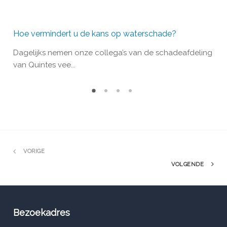
Hoe vermindert u de kans op waterschade?
Woo
d
Dagelijks nemen onze collega’s van de schadeafdeling
Bin
van Quintes vee...
inb
VORIGE
VOLGENDE
Bezoekadres